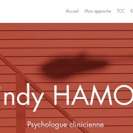
Accueil
Mon approche
TCC
I
indy HAM
Psychologue clinicienne