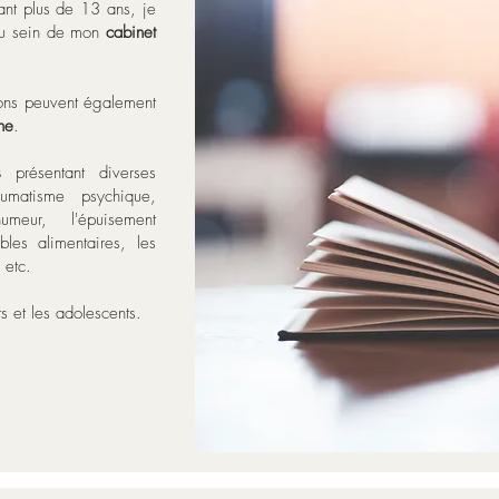
ant plus de 13 ans, je
u sein de mon
cabinet
tions peuvent également
ne
.
s
présentant diverses
aumatisme psychique,
umeur, l'épuisement
bles alimentaires, les
 etc.
s et les adolescents.